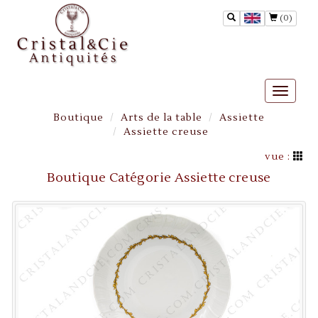
(0)
Toggle
naviga
Boutique
Arts de la table
Assiette
Assiette creuse
vue :
Boutique Catégorie Assiette creuse